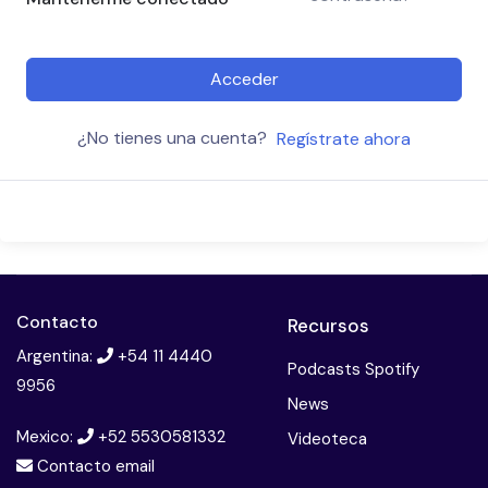
Acceder
¿No tienes una cuenta?
Regístrate ahora
Contacto
Recursos
Argentina:
+54 11 4440
Podcasts Spotify
9956
News
Mexico:
+52 5530581332
Videoteca
Contacto email