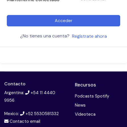
Acceder
¿No tienes una cuenta?
Regístrate ahora
Contacto
Recursos
Argentina:
+54 11 4440
Podcasts Spotify
9956
News
Mexico:
+52 5530581332
Videoteca
Contacto email