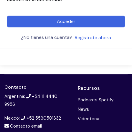
Acceder
¿No tienes una cuenta?
Regístrate ahora
Contacto
Recursos
Argentina:
+54 11 4440
Podcasts Spotify
9956
News
Mexico:
+52 5530581332
Videoteca
Contacto email