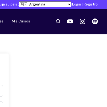
Elija su país :
|
Login
|
Registro
es
Mis Cursos