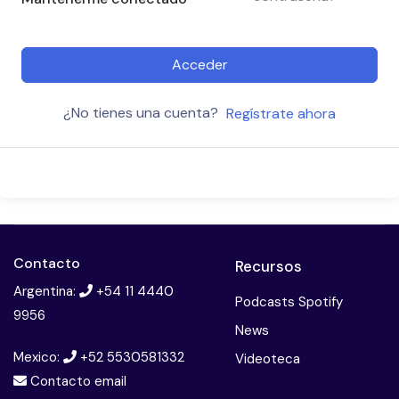
Acceder
¿No tienes una cuenta?
Regístrate ahora
Contacto
Recursos
Argentina:
+54 11 4440
Podcasts Spotify
9956
News
Mexico:
+52 5530581332
Videoteca
Contacto email