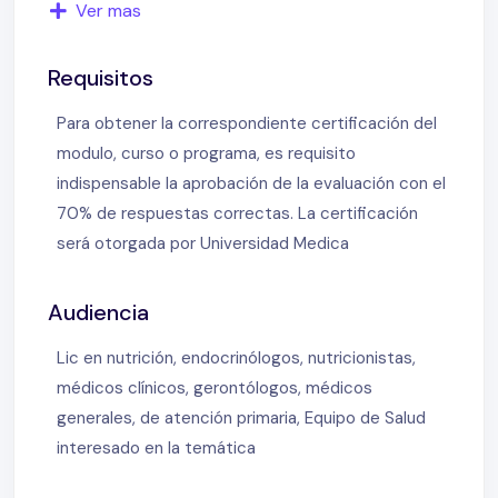
Ver mas
Definición de Diabetes Mellitus – Cuarta encuesta
nacional de factores de riesgo – Alta carga social y
Requisitos
cultural – Cambios socioeconómicos relacionados
con el aumento de DM2 – Crecimiento económico y
Para obtener la correspondiente certificación del
cambios en el consumo de alimentos – Diabetes
modulo, curso o programa, es requisito
Mellitus tipo 2 – Prevención de la DM2 – DPP Study
indispensable la aprobación de la evaluación con el
– Tipos de dietas para la DM a través del tiempo –
70% de respuestas correctas. La certificación
Plan alimentario para prevención de DM. ADA 2021 –
será otorgada por Universidad Medica
Tipos de alimentación favorables para la prevención
del DM2 – Cuántos vegetarianos hay en Argentina –
Audiencia
Patrones alimentarios – Veganismo: una filosofía de
vida – Alimentación basada en plantas – Posición
Lic en nutrición, endocrinólogos, nutricionistas,
de los dietistas americanos – Metaanálisis:
médicos clínicos, gerontólogos, médicos
vegetarianismo y riesgo de diabetes – Plant based
generales, de atención primaria, Equipo de Salud
y riesgo de DM2 – Adventist health Study 2 – Carne
interesado en la temática
y riesgo de diabetes – Carne procesada y riesgo de
DM2 – Los pacientes vegetarianos – Tratamiento