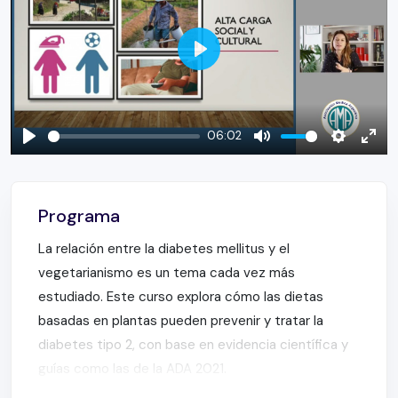
Play
06:02
Play
Mute
Settings
Ente
full
Programa
La relación entre la diabetes mellitus y el
vegetarianismo es un tema cada vez más
estudiado. Este curso explora cómo las dietas
basadas en plantas pueden prevenir y tratar la
diabetes tipo 2, con base en evidencia científica y
guías como las de la ADA 2021.