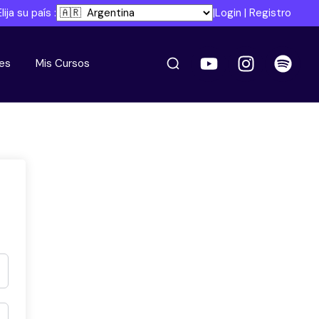
Elija su país :
|
Login
|
Registro
es
Mis Cursos