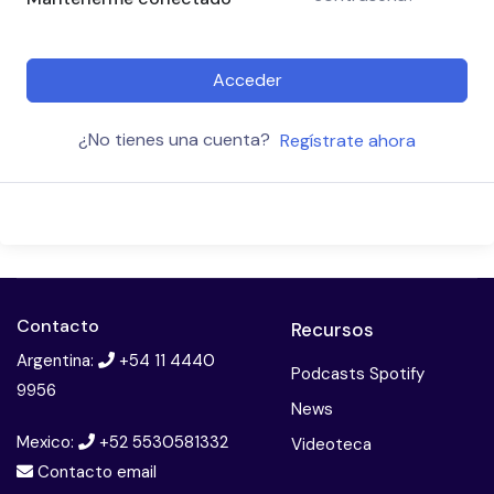
Acceder
¿No tienes una cuenta?
Regístrate ahora
Contacto
Recursos
Argentina:
+54 11 4440
Podcasts Spotify
9956
News
Mexico:
+52 5530581332
Videoteca
Contacto email