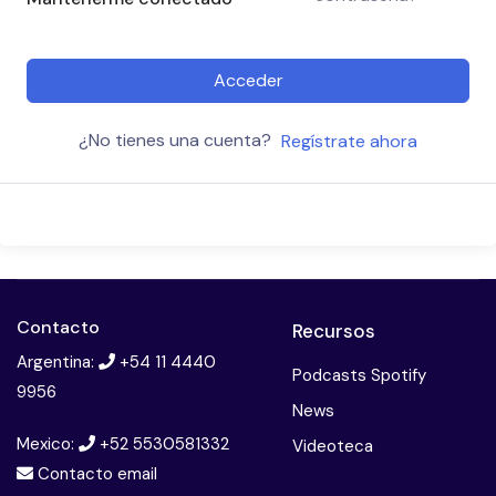
Acceder
¿No tienes una cuenta?
Regístrate ahora
Contacto
Recursos
Argentina:
+54 11 4440
Podcasts Spotify
9956
News
Mexico:
+52 5530581332
Videoteca
Contacto email