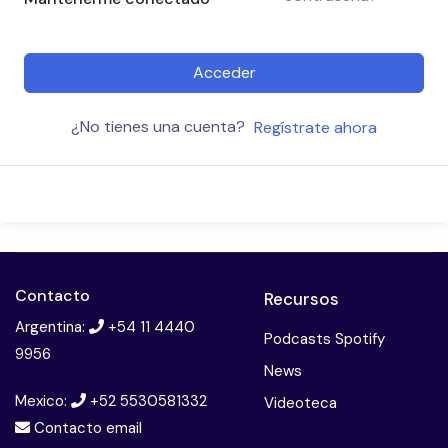
Acceder
¿No tienes una cuenta?
Regístrate ahora
Contacto
Recursos
Argentina:
+54 11 4440
Podcasts Spotify
9956
News
Mexico:
+52 5530581332
Videoteca
Contacto email