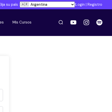
Elija su país :
|
Login
|
Registro
es
Mis Cursos