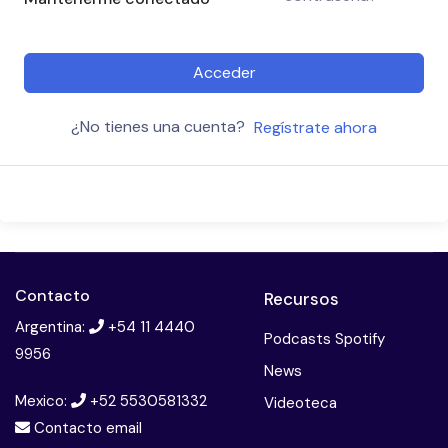
Acceder
¿No tienes una cuenta?
Regístrate ahora
Contacto
Recursos
Argentina:
+54 11 4440
Podcasts Spotify
9956
News
Mexico:
+52 5530581332
Videoteca
Contacto email