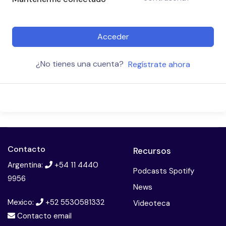
Acceder
¿No tienes una cuenta?
Regístrate ahora
Contacto
Recursos
Argentina:
+54 11 4440
Podcasts Spotify
9956
News
Mexico:
+52 5530581332
Videoteca
Contacto email