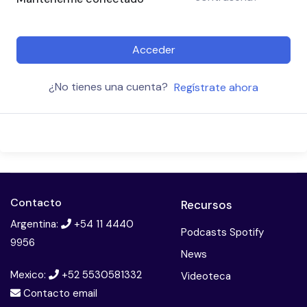
Acceder
¿No tienes una cuenta?
Regístrate ahora
Contacto
Recursos
Argentina:
+54 11 4440
Podcasts Spotify
9956
News
Mexico:
+52 5530581332
Videoteca
Contacto email