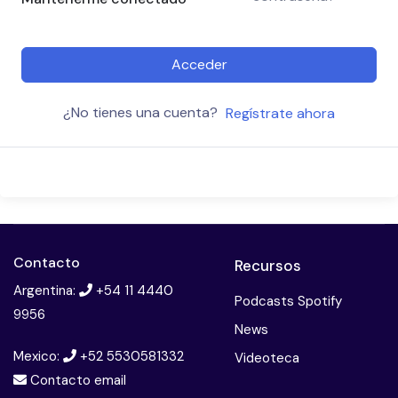
Acceder
¿No tienes una cuenta?
Regístrate ahora
Contacto
Recursos
Argentina:
+54 11 4440
Podcasts Spotify
9956
News
Mexico:
+52 5530581332
Videoteca
Contacto email