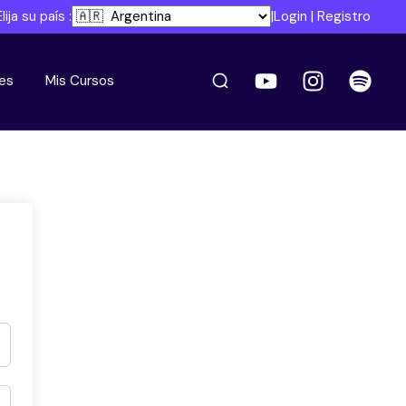
Elija su país :
|
Login
|
Registro
es
Mis Cursos