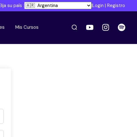
Elija su país :
|
Login
|
Registro
es
Mis Cursos