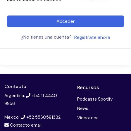
Acceder
¿No tienes una cuenta?
Regístrate ahora
Contacto
Recursos
Argentina:
+54 11 4440
Podcasts Spotify
9956
News
Mexico:
+52 5530581332
Videoteca
Contacto email