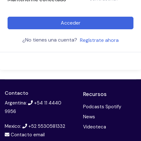
Acceder
¿No tienes una cuenta?
Regístrate ahora
Contacto
Recursos
Argentina:
+54 11 4440
Podcasts Spotify
9956
News
Mexico:
+52 5530581332
Videoteca
Contacto email