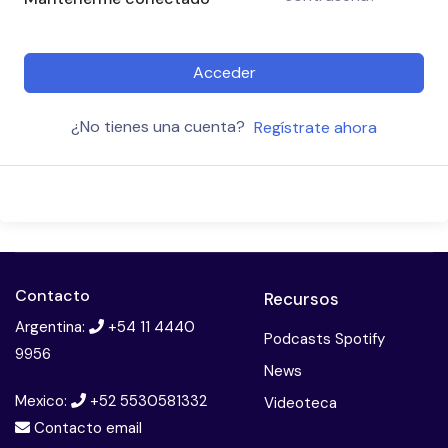
Acceder
¿No tienes una cuenta?
Regístrate ahora
Contacto
Recursos
Argentina:
+54 11 4440
Podcasts Spotify
9956
News
Mexico:
+52 5530581332
Videoteca
Contacto email