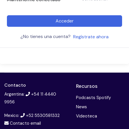
Acceder
¿No tienes una cuenta?
Regístrate ahora
Contacto
Recursos
Argentina:
+54 11 4440
Podcasts Spotify
9956
News
Mexico:
+52 5530581332
Videoteca
Contacto email