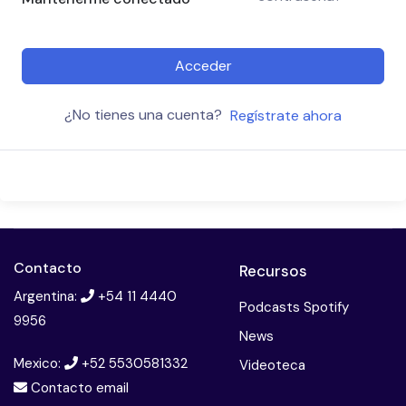
Acceder
¿No tienes una cuenta?
Regístrate ahora
Contacto
Recursos
Argentina:
+54 11 4440
Podcasts Spotify
9956
News
Mexico:
+52 5530581332
Videoteca
Contacto email