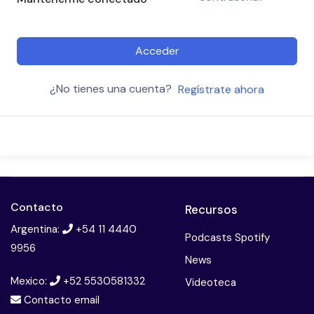
Acceder
¿No tienes una cuenta?
Regístrate ahora
Contacto
Recursos
Argentina:
+54 11 4440
Podcasts Spotify
9956
News
Mexico:
+52 5530581332
Videoteca
Contacto email