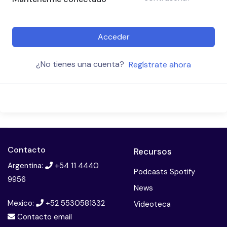
Acceder
¿No tienes una cuenta?
Regístrate ahora
Contacto
Recursos
Argentina:
+54 11 4440
Podcasts Spotify
9956
News
Mexico:
+52 5530581332
Videoteca
Contacto email