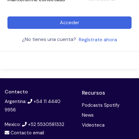
Acceder
¿No tienes una cuenta?
Regístrate ahora
Contacto
Recursos
Argentina:
+54 11 4440
Podcasts Spotify
9956
News
Mexico:
+52 5530581332
Videoteca
Contacto email