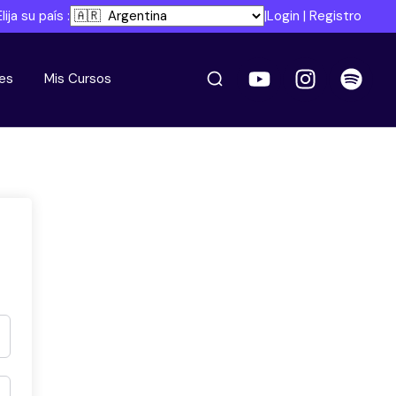
Elija su país :
|
Login
|
Registro
es
Mis Cursos