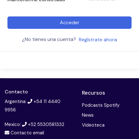
Acceder
¿No tienes una cuenta?
Regístrate ahora
Contacto
Recursos
Argentina:
+54 11 4440
Podcasts Spotify
9956
News
Mexico:
+52 5530581332
Videoteca
Contacto email