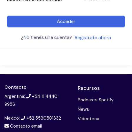
Acceder
¿No tienes una cuenta?
Regístrate ahora
Contacto
Recursos
Argentina:
+54 11 4440
Podcasts Spotify
9956
News
Mexico:
+52 5530581332
Videoteca
Contacto email