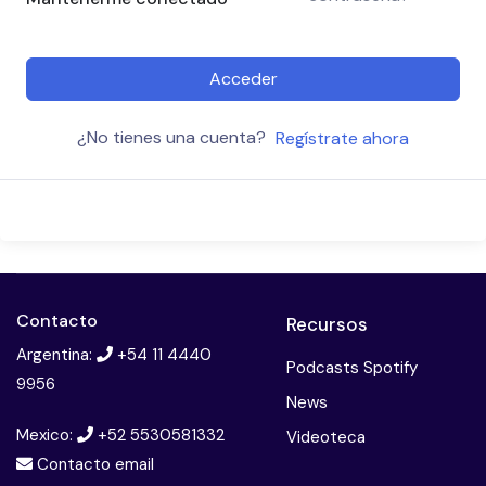
Acceder
¿No tienes una cuenta?
Regístrate ahora
Contacto
Recursos
Argentina:
+54 11 4440
Podcasts Spotify
9956
News
Mexico:
+52 5530581332
Videoteca
Contacto email